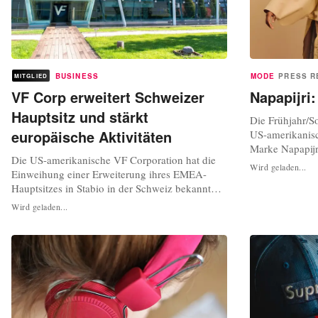
BUSINESS
MODE
PRESS R
MITGLIED
VF Corp erweitert Schweizer
Napapijri
Hauptsitz und stärkt
Die Frühjahr/S
europäische Aktivitäten
US-amerikanis
Marke Napapijri
Die US-amerikanische VF Corporation hat die
mit einer Palet
Wird geladen...
Einweihung einer Erweiterung ihres EMEA-
Landschaften, 
Hauptsitzes in Stabio in der Schweiz bekannt
natürlichen Elem
gegeben. Die 2.500 Quadratmeter große Fläche
Neutraltöne, l
Wird geladen...
umfasst Büros, flexible Coworking-Bereiche, ein
vereinen sich zu
multifunktionales Auditorium und Räume für
Wellness und Sport. Der Standort „soll
Menschen zusammenbringen und die Art und...