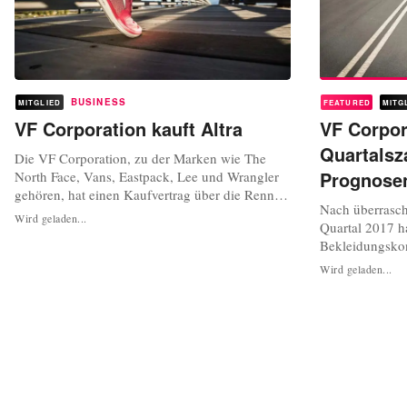
BUSINESS
MITGLIED
FEATURED
MITG
VF Corporation kauft Altra
VF Corpor
Quartalsz
Die VF Corporation, zu der Marken wie The
Prognose
North Face, Vans, Eastpack, Lee und Wrangler
gehören, hat einen Kaufvertrag über die Renn-
Nach überrasch
& Lifestyle-Schuhmarke Altra mit ICON Health
Wird geladen...
Quartal 2017 h
& Fitness abgeschlossen. Dies gab das
Bekleidungskon
Unternehmen am gestrigen Mittwoch in einer
für das laufen
Pressemitteilung bekannt. Details der
Wird geladen...
korrigiert. Da
Vereinbarung wurden jedoch nicht bekannt
Umsatzwachstu
gegeben....
(währungsberei
Milliarden US-D