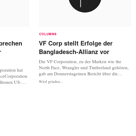
COLUMNS
sprechen
VF Corp stellt Erfolge der
r
Bangladesch-Allianz vor
Die VF Corporation, zu der Marken wie the
North Face, Wrangler und Timberland gehören,
poration hat
gab am Donnerstageinen Bericht über die
anceCorporation
Fortschritte der Sicherheitsvorkehrungen und
llionen US-
Wird geladen...
Arbeitsbedingungen in Zulieferfabriken in
 Brandschutz-
Bangladesch heraus. Das Unternehmen ist eines
eferfabriken in
der Gründungsmitglieder der Allianz für
 einer gestern
Arbeitersicherheit in Bangladesch, die erst kü...
ist der Betrag