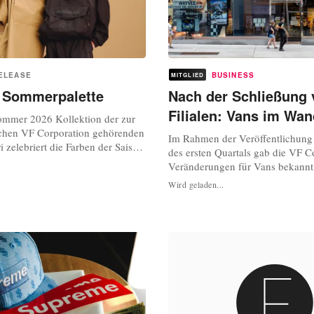
ELEASE
BUSINESS
MITGLIED
: Sommerpalette
Nach der Schließung 
Filialen: Vans im Wan
ommer 2026 Kollektion der zur
chen VF Corporation gehörenden
Im Rahmen der Veröffentlichung
 zelebriert die Farben der Saison
des ersten Quartals gab die VF C
te, die von sonnenbeschienenen
Veränderungen für Vans bekannt.
Küstenhorizonten und
die Schuhmarke einen Umsatzrü
Wird geladen...
enten inspiriert ist. Zarte
Prozent verzeichnet. Trotzdem ze
ebendige Akzente und Erdtöne
CEO Bracken Darrell im Gespräc
 vielseitigen Looks, die...
Investor:innen optimistisch. Er er
sehen einige Lichtblicke“. Die 