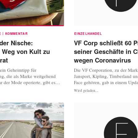
|
E
KOMMENTAR
EINZELHANDEL
der Nische:
VF Corp schließt 60 P
 Weg von Kult zu
seiner Geschäfte in C
rat
wegen Coronavirus
 ein Geheimtipp für
Die VF Corporation, zu der Mark
ng, die als Marke weitgehend
Jansport, Kipling, Timberland u
r der Mode operierte, gibt es
Face gehören, gab in einem Upd
bhaber der Marke, die für ein T-
Einfluss des Coronavirus auf die
Wird geladen...
ke, ein Board oder sogar einen
China bekannt, dass 60 Prozent 
ihrem New Yorker Geschäft
vorübergehend geschlossen blie
hlange gestanden hätten,
Unternehmen gibt sich jedoch zuv
nun nicht mehr anzustellen.
was das langfristige Wachstum i
den...