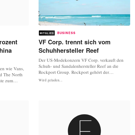
BUSINESS
MITGLIED
rozent
VF Corp. trennt sich vom
hina
Schuhhersteller Reef
Der US-Modekonzern VF Corp. verkauft den
Schuh- und Sandalenhersteller Reef an die
en wie Vans,
Rockport Group. Rockport gehört der
nd The North
Investmentgesellschaft Charlesbank Capital
ate zum
Wird geladen...
Partners und ist als Schuhfabrikant ein
 Geschäfte in
etablierter Player auf dem internationalen Markt.
von ihnen
Wie beide Unternehmen mitteilen, soll Reef als
ben. Das
eigenständige Marke bestehen bleiben und
ersichtlich,
seine...
n China und