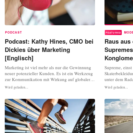
PODCAST
MOD
FEATURED
Podcast: Kathy Hines, CMO bei
Raus aus 
Dickies über Marketing
Supremes
[Englisch]
Konglome
Marketing ist viel mehr als nur die Gewinnung
Supreme, einst
neuer potenzieller Kunden. Es ist ein Werkzeug
Skaterbekleidu
zur Kommunikation mit Wirkung auf globaler
unter dem Rada
und persönlicher Ebene. Es ist die Authentizität
nicht mehr. Lie
Wird geladen...
Wird geladen...
und der Zweck der Botschaft, die den
Shirt, eine Jac
Unterschied zwischen einer wirkungsvollen und
Aufkleber vor 
einer erfolglosen Botschaft ausmachen. In dieser
stundenlang Sc
Folge von The Future Of...
brauchen sich 
Supreme...