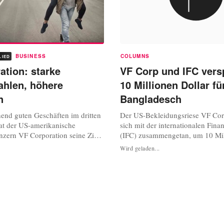
BUSINESS
COLUMNS
LIED
ation: starke
VF Corp und IFC ver
ahlen, höhere
10 Millionen Dollar fü
n
Bangladesch
end guten Geschäften im dritten
Der US-Bekleidungsriese VF Cor
at der US-amerikanische
sich mit der internationalen Fin
zern VF Corporation seine Ziele
(IFC) zusammengetan, um 10 Mi
de Geschäftsjahr nach oben
Dollar für die Verbesserung von
Wird geladen...
s Unternehmen erwartet nun ein
und Sicherheitsstandards der Zuli
m um sechs Prozent
Bangladesch bereitzustellen. Laut
nigt +5,5 Prozent) auf etwa 12,1
veröffentlichten Pressemitteilung 
ollar. Zuvor hatte es einen...
Teil von VFs...