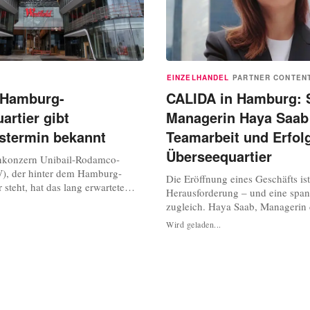
EINZELHANDEL
PARTNER CONTEN
 Hamburg-
CALIDA in Hamburg: S
artier gibt
Managerin Haya Saab
stermin bekannt
Teamarbeit und Erfol
Überseequartier
nkonzern Unibail-Rodamco-
), der hinter dem Hamburg-
Die Eröffnung eines Geschäfts ist
 steht, hat das lang erwartete
Herausforderung – und eine spa
um des Einkaufszentrums
zugleich. Haya Saab, Managerin
. Der Bereich mit Flächen für
CALIDA-Stores im Überseequart
Wird geladen...
Gastronomie und Freizeit soll am
gibt in einem exklusiven Intervie
Türen öffnen, teilte URW am
die Teamarbeit und die Vorberei
d mit. Die Betreiberin hat im
Start. Dabei zeigt sie, dass der e
nicht immer der endgültige sein m