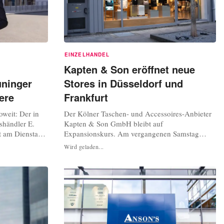
EINZELHANDEL
Kapten & Son eröffnet neue
uninger
Stores in Düsseldorf und
ere
Frankfurt
oweit: Der in
Der Kölner Taschen- und Accessoires-Anbieter
shändler E.
Kapten & Son GmbH bleibt auf
t am Dienstag
Expansionskurs. Am vergangenen Samstag
land. Als
eröffnete das Unternehmen einen Store in der
Wird geladen...
. Dependance
Grabenstraße 1 in Düsseldorf, am 8. März soll
kaufszentrum
ein neuer Laden in der Kaiserstraße 15 in
er. Dort wird
Frankfurt am Main folgen. Blick in den
he...
Düsseldorfer Store von Kapten & Son Bild:
Kapten & Son An...