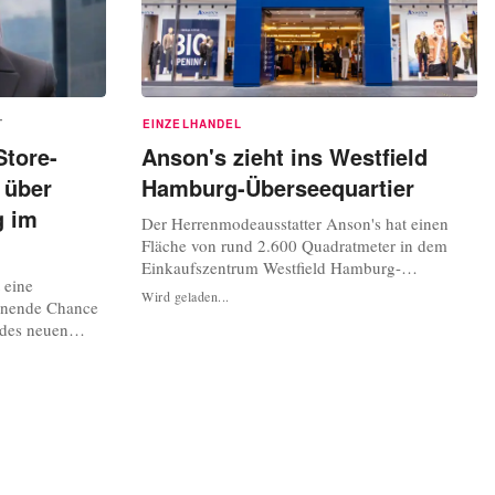
T
EINZELHANDEL
tore-
Anson's zieht ins Westfield
 über
Hamburg-Überseequartier
g im
Der Herrenmodeausstatter Anson's hat einen
Fläche von rund 2.600 Quadratmeter in dem
Einkaufszentrum Westfield Hamburg-
 eine
Überseequartier angemietet, teilte der zur Peek
Wird geladen...
nnende Chance
& Cloppenburg KG, Düsseldorf gehörende
 des neuen
Multimarken-Händler am Donnerstag mit. Die
ier Hamburg,
Eröffnung des Stores ist zur Herbstsaison 2025
w Einblicke in
geplant, während das Überseequartier nach...
tungen für den
rste Berufsweg
uss....