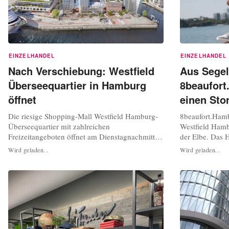
EINZELHANDEL
EINZELHANDEL
Nach Verschiebung: Westfield
Aus Segel
Überseequartier in Hamburg
8beaufort
öffnet
einen Sto
Die riesige Shopping-Mall Westfield Hamburg-
8beaufort.Hamb
Überseequartier mit zahlreichen
Westfield Hamb
Freizeitangeboten öffnet am Dienstagnachmittag
der Elbe. Das 
ihre Türen. Um 14.30 ist die offizielle Eröffnung
minimalistische
Wird geladen...
Wird geladen...
mit Bürgermeister Peter Tschentscher (SPD) und
und nachhaltig
geladenen Gästen geplant. Ab 16.00 Uhr
Paar ist ein han
können alle Besucher:innen zum
gebrauchten Se
Einkaufsbummel, Kinobesuch oder Schlemmen
natürlichen Mat
in einem der...