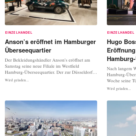
EINZELHANDEL
EINZELHANDEL
Anson’s eröffnet im Hamburger
Hugo Boss
Überseequartier
Eröffnung
Hamburg-
Der Bekleidungshändler Anson’s eröffnet am
Samstag seine neue Filiale im Westfield
Nach langem Wa
Hamburg-Überseequartier. Der zur Düsseldorfer
Hamburg-Überse
Peek & Cloppenburg-Gruppe gehörende
Wird geladen...
Woche seine Tü
Herrenausstatter hatte bereits im Herbst
Boss blieb ges
Wird geladen...
vergangenen Jahres seine Pläne verkündet,
Modekonzern ha
einen Store im neuen Einkaufszentrum am
ursprünglich g
Hamburger Hafen zu eröffnen. Künftig wird er
des Einkaufszen
sein Sortiment...
bestätigte das
Anfrage...