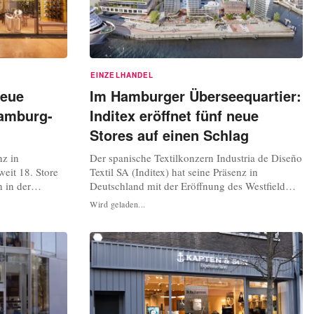
EINZELHANDEL
neue
Im Hamburger Überseequartier:
Hamburg-
Inditex eröffnet fünf neue
Stores auf einen Schlag
nz in
Der spanische Textilkonzern Industria de Diseño
eit 18. Store
Textil SA (Inditex) hat seine Präsenz in
n in der
Deutschland mit der Eröffnung des Westfield
rfolgreichen
Hamburg-Überseequartiers kräftig ausgebaut. In
Wird geladen...
 ist das
dem neuen Einkaufszentrum, das am Dienstag
estfield
nach langer Verzögerung in Betrieb genommen
en. Der neue
wurde, sind gleich fünf Marken der
spannendsten
Unternehmensgruppe mit eigenen Stores...