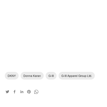
DKNY
Donna Karan
G-III
G-III Apparel Group Ltd.