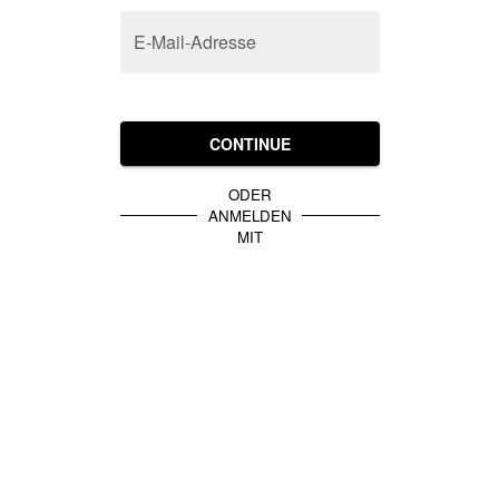
E-Mail-Adresse
CONTINUE
ODER
ANMELDEN
MIT