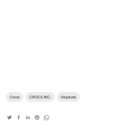
Crocs
CROCS INC.
Heydude