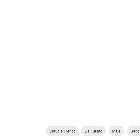
Claudie Pierlot
De Fursac
Maje
Sand