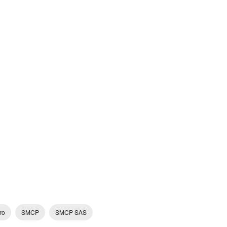
ro
SMCP
SMCP SAS