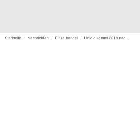
Startseite
Nachrichten
Einzelhandel
Uniqlo kommt 2019 nach Dänemark