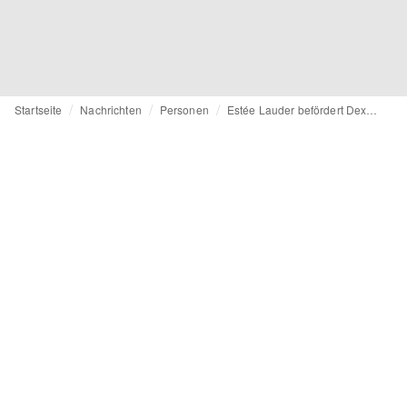
Startseite
Nachrichten
Personen
Estée Lauder befördert Dexter King zum Global General Manager von Tom Ford Beauty