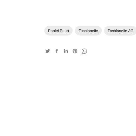
Daniel Raab
Fashionette
Fashionette AG