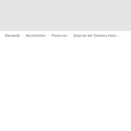
Startseite
Nachrichten
Personen
Zalando will Delivery-Hero-Chef Niklas Östberg in den Aufsichtsrat holen