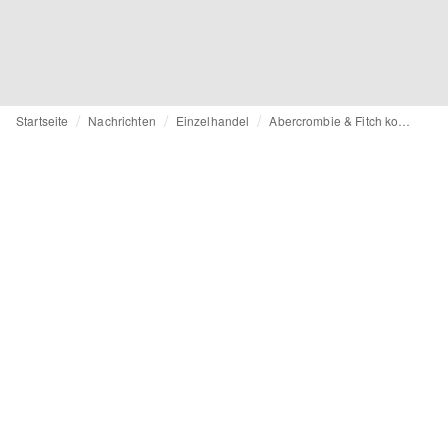
Startseite
Nachrichten
Einzelhandel
Abercrombie & Fitch kommt im Dezember nach Berlin