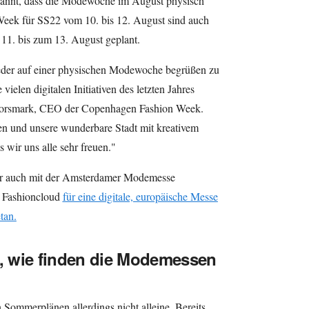
annt, dass die Modewoche im August physisch
 Week für SS22 vom 10. bis 12. August sind auch
11. bis zum 13. August geplant.
wieder auf einer physischen Modewoche begrüßen zu
 vielen digitalen Initiativen des letzten Jahres
 Thorsmark, CEO der Copenhagen Fashion Week.
fen und unsere wunderbare Stadt mit kreativem
s wir uns alle sehr freuen."
ber auch mit der Amsterdamer Modemesse
 Fashioncloud
für eine digitale, europäische Messe
tan.
l, wie finden die Modemessen
 Sommerplänen allerdings nicht alleine. Bereits