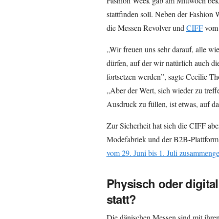
Fashion Week gab am Mittwoch bek
stattfinden soll. Neben der Fashion
die Messen Revolver und
CIFF
vom 
„Wir freuen uns sehr darauf, alle 
dürfen, auf der wir natürlich auch die
fortsetzen werden”, sagte Cecilie
„Aber der Wert, sich wieder zu tref
Ausdruck zu füllen, ist etwas, auf da
Zur Sicherheit hat sich die CIFF a
Modefabriek und der B2B-Plattform
vom 29. Juni bis 1. Juli zusammenge
Physisch oder digita
statt?
Die dänischen Messen sind mit ihren