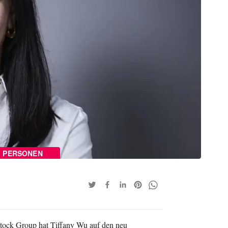
PERSONEN
tock Group hat Tiffany Wu auf den neu