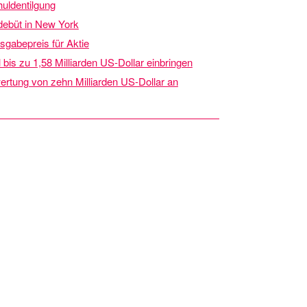
uldentilgung
debüt in New York
sgabepreis für Aktie
bis zu 1,58 Milliarden US-Dollar einbringen
wertung von zehn Milliarden US-Dollar an