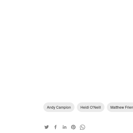
Andy Campion
Heidi O’Neill
Matthew Frie