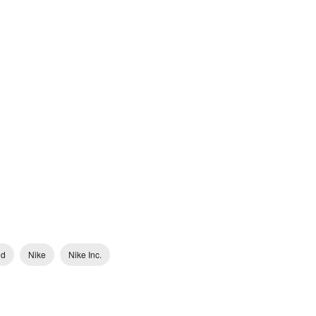
nd
Nike
Nike Inc.