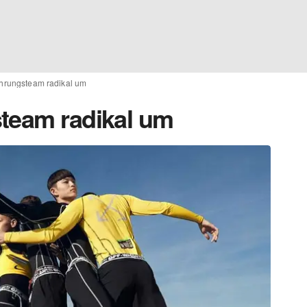
ührungsteam radikal um
team radikal um