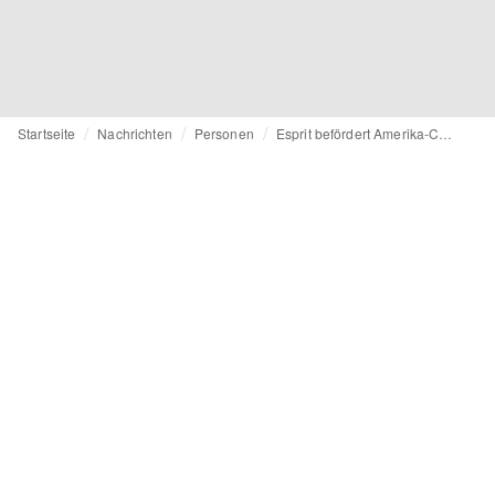
Startseite
Nachrichten
Personen
Esprit befördert Amerika-Chef Anthony Strippoli ins Führungsteam